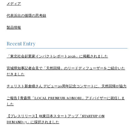
メディア
代表浜出の循環の思考録
製品情報
Recent Entry
「東北社会起業家インパクトレポート2026」に掲載されました
宮城県知事記者会見で「天然回帰」のリードディフューザーをご紹介いた
だきました
チェリスト新倉瞳さん デビュー20周年記念コンサートに、天然回帰が協力
ご報告 | 青森県「LOCAL PRENEUR AOMORI」アドバイザーに就任しま
した
【プレスリリース】JR東日本スタートアップ「STARTUP ON
DEMAND#5」に採択されました