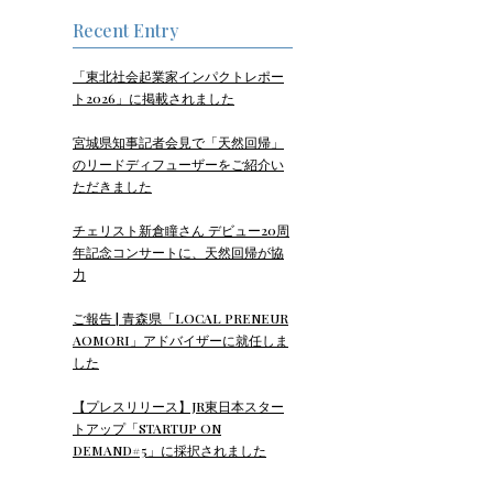
Recent Entry
「東北社会起業家インパクトレポー
ト2026」に掲載されました
宮城県知事記者会見で「天然回帰」
のリードディフューザーをご紹介い
ただきました
チェリスト新倉瞳さん デビュー20周
年記念コンサートに、天然回帰が協
力
ご報告 | 青森県「LOCAL PRENEUR
AOMORI」アドバイザーに就任しま
した
【プレスリリース】JR東日本スター
トアップ「STARTUP ON
DEMAND#5」に採択されました