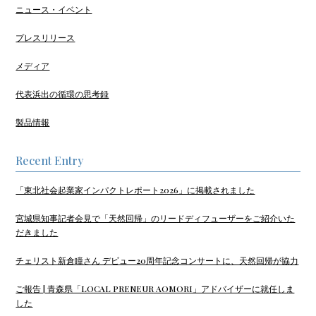
ニュース・イベント
プレスリリース
メディア
代表浜出の循環の思考録
製品情報
Recent Entry
「東北社会起業家インパクトレポート2026」に掲載されました
宮城県知事記者会見で「天然回帰」のリードディフューザーをご紹介いた
だきました
チェリスト新倉瞳さん デビュー20周年記念コンサートに、天然回帰が協力
ご報告 | 青森県「LOCAL PRENEUR AOMORI」アドバイザーに就任しま
した