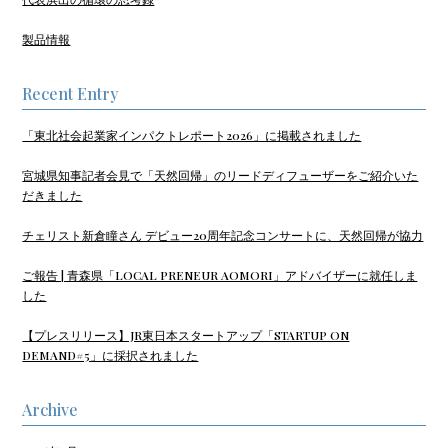
製品情報
Recent Entry
「東北社会起業家インパクトレポート2026」に掲載されました
宮城県知事記者会見で「天然回帰」のリードディフューザーをご紹介いた
だきました
チェリスト新倉瞳さん デビュー20周年記念コンサートに、天然回帰が協力
ご報告 | 青森県「LOCAL PRENEUR AOMORI」アドバイザーに就任しま
した
【プレスリリース】JR東日本スタートアップ「STARTUP ON
DEMAND#5」に採択されました
Archive