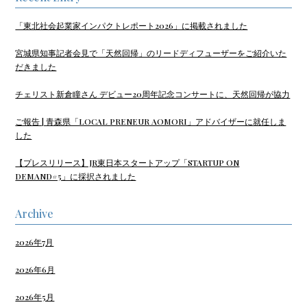
「東北社会起業家インパクトレポート2026」に掲載されました
宮城県知事記者会見で「天然回帰」のリードディフューザーをご紹介いた
だきました
チェリスト新倉瞳さん デビュー20周年記念コンサートに、天然回帰が協力
ご報告 | 青森県「LOCAL PRENEUR AOMORI」アドバイザーに就任しま
した
【プレスリリース】JR東日本スタートアップ「STARTUP ON
DEMAND#5」に採択されました
Archive
2026年7月
2026年6月
2026年5月