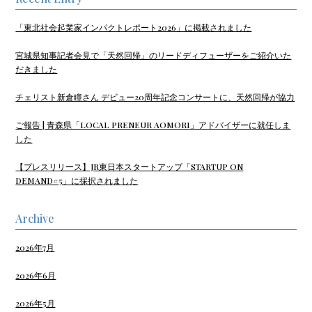
「東北社会起業家インパクトレポート2026」に掲載されました
宮城県知事記者会見で「天然回帰」のリードディフューザーをご紹介いた
だきました
チェリスト新倉瞳さん デビュー20周年記念コンサートに、天然回帰が協力
ご報告 | 青森県「LOCAL PRENEUR AOMORI」アドバイザーに就任しま
した
【プレスリリース】JR東日本スタートアップ「STARTUP ON
DEMAND#5」に採択されました
Archive
2026年7月
2026年6月
2026年5月