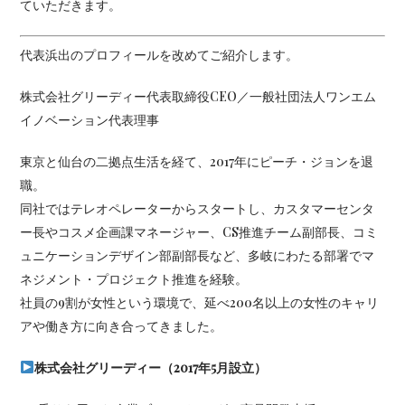
ていただきます。
代表浜出のプロフィールを改めてご紹介します。
株式会社グリーディー代表取締役CEO／一般社団法人ワンエム
イノベーション代表理事
東京と仙台の二拠点生活を経て、2017年にピーチ・ジョンを退
職。
同社ではテレオペレーターからスタートし、カスタマーセンタ
ー長やコスメ企画課マネージャー、CS推進チーム副部長、コミ
ュニケーションデザイン部副部長など、多岐にわたる部署でマ
ネジメント・プロジェクト推進を経験。
社員の9割が女性という環境で、延べ200名以上の女性のキャリ
アや働き方に向き合ってきました。
株式会社グリーディー（
2017
年
5
月設立）