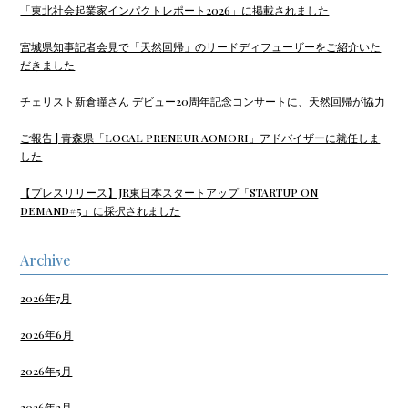
「東北社会起業家インパクトレポート2026」に掲載されました
宮城県知事記者会見で「天然回帰」のリードディフューザーをご紹介いた
だきました
チェリスト新倉瞳さん デビュー20周年記念コンサートに、天然回帰が協力
ご報告 | 青森県「LOCAL PRENEUR AOMORI」アドバイザーに就任しま
した
【プレスリリース】JR東日本スタートアップ「STARTUP ON
DEMAND#5」に採択されました
Archive
2026年7月
2026年6月
2026年5月
2026年3月