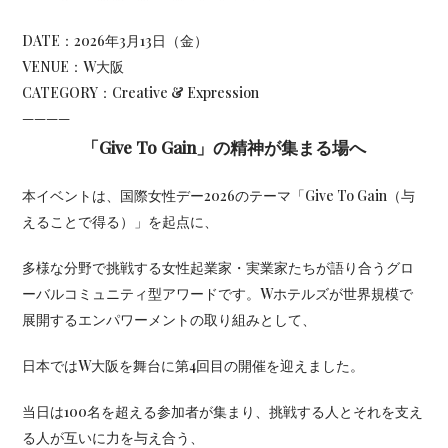
DATE：
2026年3月13日（金）
VENUE：
W大阪
CATEGORY：
Creative & Expression
————
「Give To Gain」の精神が集まる場へ
本イベントは、国際女性デー2026のテーマ「Give To Gain（与
えることで得る）」を起点に、
多様な分野で挑戦する女性起業家・実業家たちが語り合うグロ
ーバルコミュニティ型アワードです。Wホテルズが世界規模で
展開するエンパワーメントの取り組みとして、
日本ではW大阪を舞台に第4回目の開催を迎えました。
当日は100名を超える参加者が集まり、挑戦する人とそれを支え
る人が互いに力を与え合う、