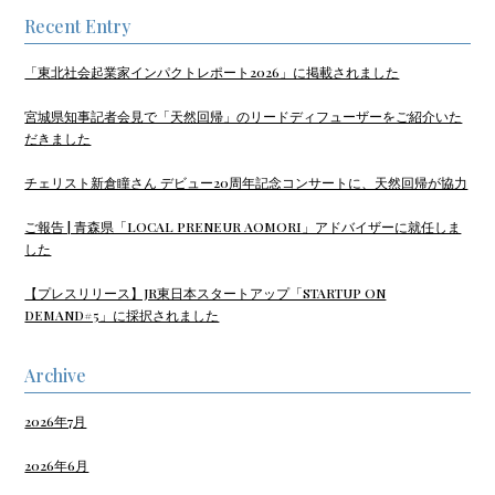
Recent Entry
「東北社会起業家インパクトレポート2026」に掲載されました
宮城県知事記者会見で「天然回帰」のリードディフューザーをご紹介いた
だきました
チェリスト新倉瞳さん デビュー20周年記念コンサートに、天然回帰が協力
ご報告 | 青森県「LOCAL PRENEUR AOMORI」アドバイザーに就任しま
した
【プレスリリース】JR東日本スタートアップ「STARTUP ON
DEMAND#5」に採択されました
Archive
2026年7月
2026年6月