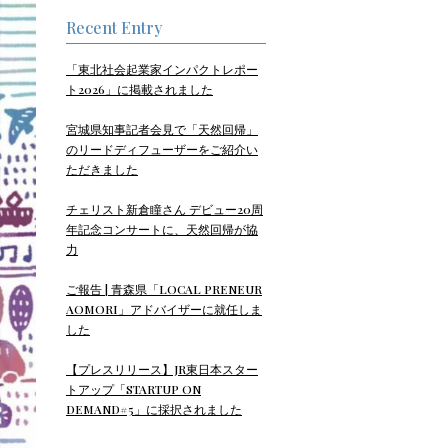
Recent Entry
「東北社会起業家インパクトレポー
ト2026」に掲載されました
宮城県知事記者会見で「天然回帰」
のリードディフューザーをご紹介い
ただきました
チェリスト新倉瞳さん デビュー20周
年記念コンサートに、天然回帰が協
力
ご報告 | 青森県「LOCAL PRENEUR
AOMORI」アドバイザーに就任しま
した
【プレスリリース】JR東日本スター
トアップ「STARTUP ON
DEMAND#5」に採択されました