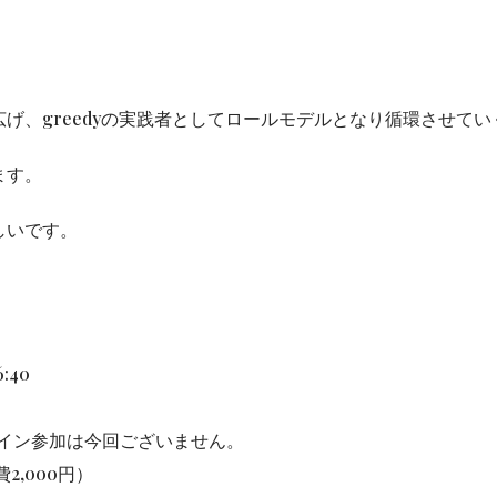
げ、greedyの実践者としてロールモデルとなり循環させてい
ます。
しいです。
:40
ライン参加は今回ございません。
費2,000円）