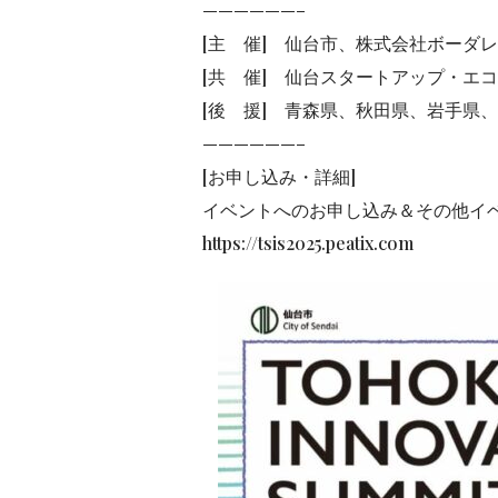
——————–
[主 催] 仙台市、株式会社ボーダレス・ジ
[共 催] 仙台スタートアップ・エ
[後 援] 青森県、秋田県、岩手県
——————–
[お申し込み・詳細]
イベントへのお申し込み＆その他イベ
https://tsis2025.peatix.com